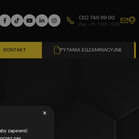
(32) 740 99 00
WY
Pon. - Pt.: 7:00 - 17:00
Od
KONTAKT
PYTANIA EGZAMINACYJNE
×
, aby zapewnić
 przez nas