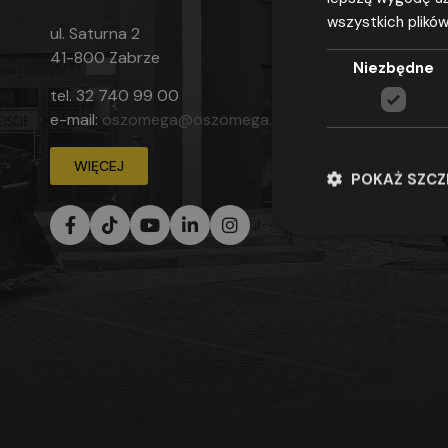
wszystkich plików
ul. Saturna 2
41-800 Zabrze
Niezbędne
tel.
32 740 99 00
e-mail:
oszomega@oszomega.pl
WIĘCEJ
POKAŻ SZC