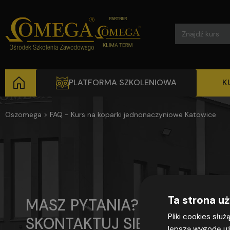
Search
for:
PLATFORMA SZKOLENIOWA
K
Oszomega
>
FAQ - Kurs na koparki jednonaczyniowe Katowice
Ta strona u
MASZ PYTANIA?
Pliki cookies słu
SKONTAKTUJ SIĘ
lepszą wygodę uż