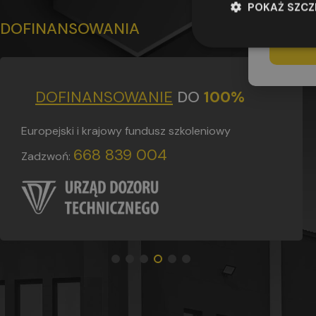
udzielenia
POKAŻ SZC
adres os
DOFINANSOWANIA
DOFINANSOWANIE
DO
100%
DLACZEGO OSZ OMEGA
OSZ Omega to ponad 25 lat doświadczenia,
Europejski i krajowy fundusz szkoleniowy
ponad 42 000 zrealizowanych kursów i
668 839 004
Zadzwoń:
zdawalność egzaminów sięgająca 97,4% – to nie...
CZYTAJ