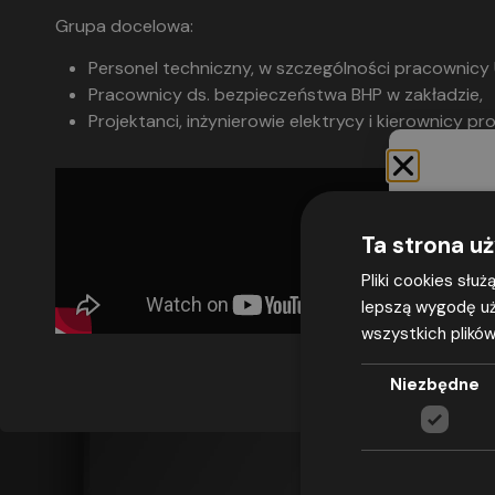
Grupa docelowa:
Personel techniczny, w szczególności pracownicy 
Pracownicy ds. bezpieczeństwa BHP w zakładzie,
Projektanci, inżynierowie elektrycy i kierownicy pro
Ta strona u
Pliki cookies słu
lepszą wygodę uż
wszystkich plików
Wyrażam
adresu e-m
Niezbędne
przepisami
2016 r. w 
w sprawie
(ogólne roz