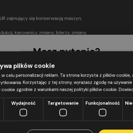
UR zajmujący się konserwacją maszyn,
dukcji, kierownicy zmiany, liderzy zmiany.
Masz pytania?
Zostaw nr, a my
oddzwonimy
żywa plików cookie
żą w celu personalizacji reklam. Ta strona korzysta z plików cookie
ytkowania. Korzystając z tej strony, wyrażasz zgodę na używanie
 cookie zgodnie z warunkami naszej polityki plików cookie.
Dowied
 zgodę na przetwarzanie moich danych osobowych w postaci imienia, n
ail i nr tel. (jeżeli został podany), podanych w powyższym formularzu, zg
Wydajność
Targetowanie
Funkcjonalność
Nie
 rozporządzenia Parlamentu Europejskiego i Rady (UE) 2016/679 z dnia 2
sprawie ochrony osób fizycznych w związku z przetwarzaniem danych os
 swobodnego przepływu takich danych oraz uchylenia dyrektywy 95/46
porządzenie o ochronie danych), Dz. Urz. UE z 4.5.2016 r. L 119, str. 1), w c