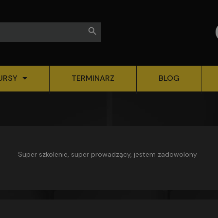
Search Button
URSY
TERMINARZ
BLOG
rcin Gawron
Super szkolenie, super prowadzący, jestem zadowolony
ni temu