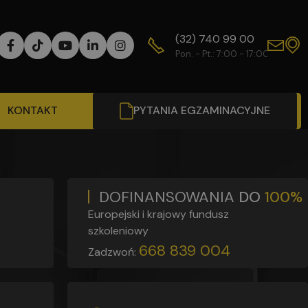
(32) 740 99 00
WY
Pon. - Pt.: 7:00 - 17:00
Od
KONTAKT
PYTANIA EGZAMINACYJNE
DOFINANSOWANIA
DO
100%
Europejski i krajowy fundusz
szkoleniowy
668 839 004
Zadzwoń: