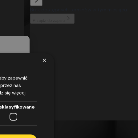
×
, aby zapewnić
 przez nas
z się więcej
azwiska,
odnie z
sklasyfikowane
7 kwietnia
obowych i
/WE
elu