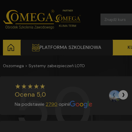
Search
for:
PLATFORMA SZKOLENIOWA
K
Oszomega
>
Systemy zabezpieczeń LOTO
5,0
★
★
★
★
★
‹
›
Ma
Ocena
5,0
2 d
Na podstawie
2790
opinii