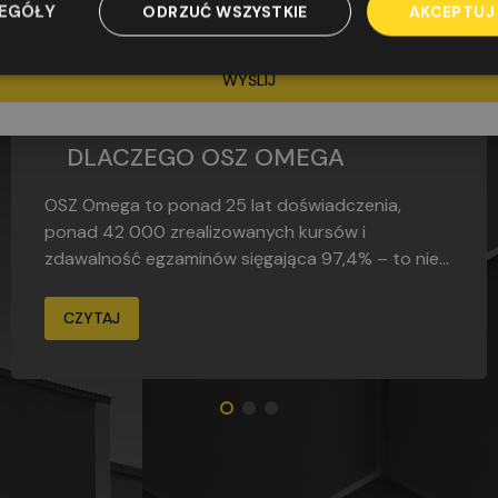
 odpowiedzi na złożone zapytanie. Żądanie usunięcia danych proszę kie
ZEGÓŁY
ODRZUĆ WSZYSTKIE
AKCEPTUJ
zomega@oszomega.pl
FAQ
G3
WYŚLIJ
DLACZEGO OSZ OMEGA
KURS
OSZ Omega to ponad 25 lat doświadczenia,
ELEKTRYCZNY G3
ponad 42 000 zrealizowanych kursów i
zdawalność egzaminów sięgająca 97,4% – to nie...
Uprawnienia ŚSEP
CZYTAJ