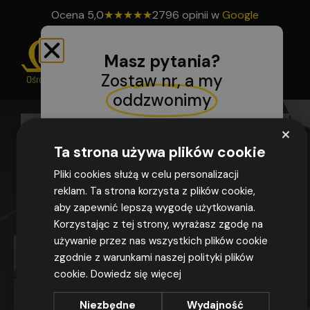
Ocena
5,0
★
★
★
★
★
2796 opinii w
Google
Masz pytania?
Zostaw nr, a my
oddzwonimy
Search B
Search
×
for:
Ta strona używa plików cookie
Oszomega
>
Uprawnienia SEP - FAQ
Wyrażam zgodę na przetwarzanie moich
Pliki cookies służą w celu personalizacji
danych osobowych w postaci imienia,
reklam. Ta strona korzysta z plików cookie,
nazwiska, adresu e-mail i nr tel. (jeżeli został
aby zapewnić lepszą wygodę użytkowania.
podany), podanych w powyższym formularzu,
Korzystając z tej strony, wyrażasz zgodę na
zgodnie z przepisami rozporządzenia
używanie przez nas wszystkich plików cookie
Parlamentu Europejskiego i Rady (UE)
zgodnie z warunkami naszej polityki plików
2016/679 z dnia 27 kwietnia 2016 r. w sprawie
cookie.
Dowiedz się więcej
MASZ PYTANIA?
ochrony osób fizycznych w związku z
przetwarzaniem danych osobowych i w
SKONTAKTUJ SIĘ
Niezbędne
Wydajność