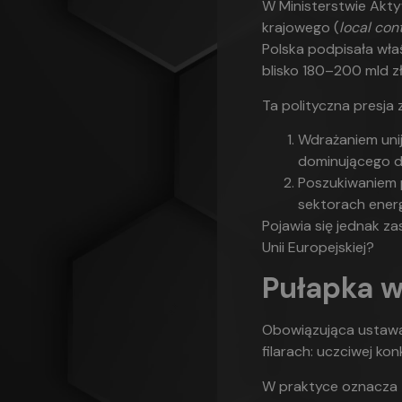
W Ministerstwie Akt
krajowego (
local con
Polska podpisała wła
blisko 180–200 mld z
Ta polityczna presja
Wdrażaniem uni
dominującego do
Poszukiwaniem
sektorach energi
Pojawia się jednak za
Unii Europejskiej?
Pułapka w
Obowiązująca ustawa 
filarach: uczciwej ko
W praktyce oznacza t