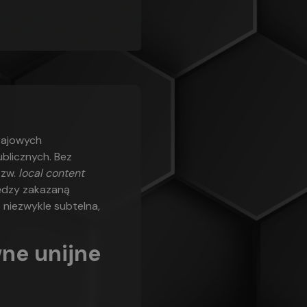
rajowych
blicznych. Bez
tzw.
local content
iędzy zakazaną
niezwykle subtelna,
wne unijne