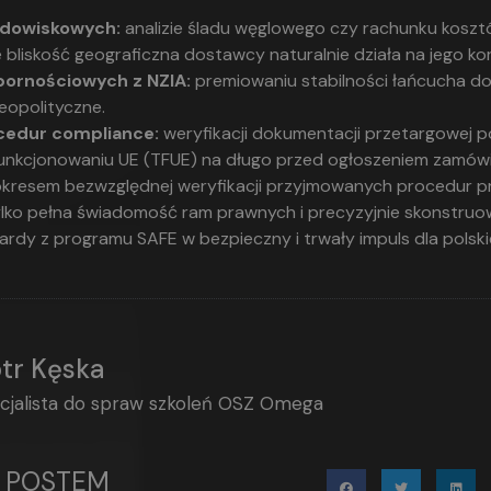
odowiskowych:
analizie śladu węglowego czy rachunku kosztó
 bliskość geograficzna dostawcy naturalnie działa na jego ko
pornościowych z NZIA:
premiowaniu stabilności łańcucha do
geopolityczne.
cedur compliance:
weryfikacji dokumentacji przetargowej 
funkcjonowaniu UE (TFUE) na długo przed ogłoszeniem zamówi
 okresem bezwzględnej weryfikacji przyjmowanych procedur pr
ylko pełna świadomość ram prawnych i precyzyjnie skonstruo
ardy z programu SAFE w bezpieczny i trwały impuls dla polski
otr Kęska
cjalista do spraw szkoleń OSZ Omega
Ę POSTEM