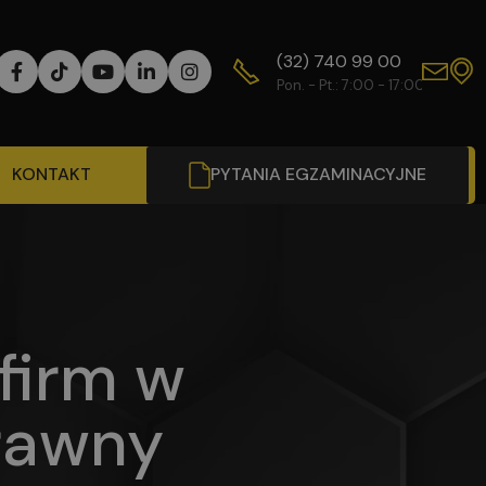
(32) 740 99 00
WY
Pon. - Pt.: 7:00 - 17:00
Od
KONTAKT
PYTANIA EGZAMINACYJNE
firm w
rawny