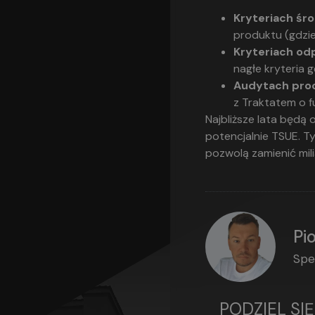
Kryteriach śr
produktu (gdzie
Kryteriach od
nagłe kryteria 
Audytach pro
z Traktatem o 
Najbliższe lata będą
potencjalnie TSUE. T
pozwolą zamienić mili
Pi
Spe
PODZIEL SI