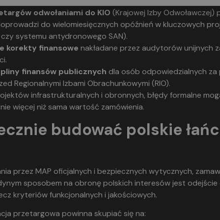
etargów odwołaniami do KIO
(Krajowej Izby Odwoławczej) 
doprowadzi do wielomiesięcznych opóźnień w kluczowych pro
 czy systemu antydronowego SAN).
e korekty finansowe
nakładane przez audytorów unijnych z
i.
pliny finansów publicznych
dla osób odpowiedzialnych za
ed Regionalnymi Izbami Obrachunkowymi (RIO).
projektów infrastrukturalnych i obronnych, błędy formalne m
ie więcej niż sama wartość zamówienia.
ecznie budować polskie łań
ia przez MAP oficjalnych i bezpiecznych wytycznych, zamaw
dynym sposobem na obronę polskich interesów jest odejście
ecz kryteriów funkcjonalnych i jakościowych.
cja przetargowa powinna skupiać się na: