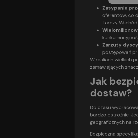
Zasypanie prz
oferentów, co 
Tarczy Wschód
Wielomilionow
konkurencyjnośc
Zarzuty dyscy
postępowań prz
W realiach wielkich 
zamawiających znaczn
Jak bezpi
dostaw?
Do czasu wypracowan
bardzo ostrożnie. Je
geograficznych na rz
Bezpieczna specyfika