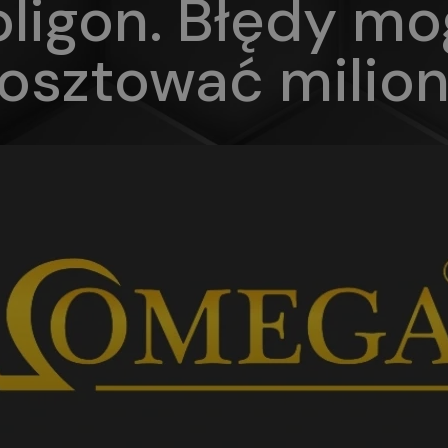
oligon. Błędy mo
osztować milio