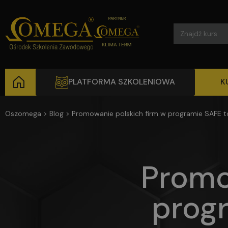
Search
for:
PLATFORMA SZKOLENIOWA
K
Oszomega
>
Blog
>
Promowanie polskich firm w programie SAFE t
Promo
prog