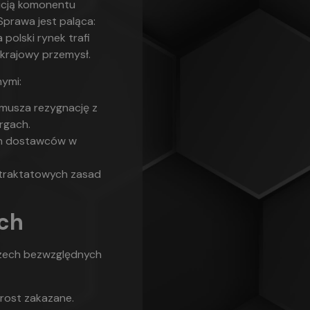
icją komonentu
 Sprawa jest paląca:
polski rynek trafi
 krajowy przemysł.
nymi:
ymusza rezygnację z
rgach.
ch dostawców w
ąc traktatowych zasad
ch
rzech bezwzględnych
rost zakazane.