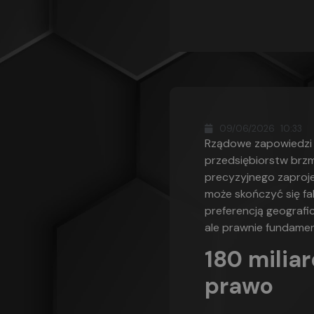
09/06/2026
10:33
Rządowe zapowiedzi 
przedsiębiorstw brzm
precyzyjnego zaproje
może skończyć się fa
preferencją geografi
ale prawnie fundamen
180 miliar
prawo