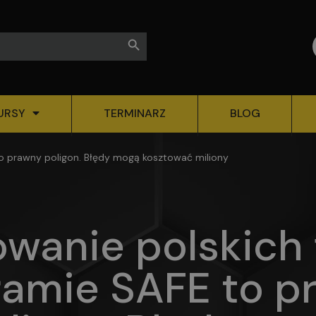
Search Button
URSY
TERMINARZ
BLOG
o prawny poligon. Błędy mogą kosztować miliony
wanie polskich 
ramie SAFE to p