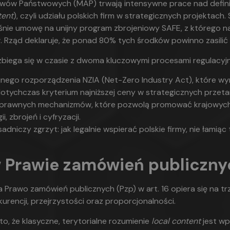
ywów Państwowych (MAP) trwają intensywne prace nad defin
tent
), czyli udziału polskich firm w strategicznych projektach.
śnie umowę na unijny program zbrojeniowy SAFE, z którego na 
ł. Rząd deklaruje, że ponad 80% tych środków powinno zasilić
 zbiega się w czasie z dwoma kluczowymi procesami regulacyj
jnego rozporządzenia NZIA (Net-Zero Industry Act), które w
tychczas kryterium najniższej ceny w strategicznych przeta
 prawnych mechanizmów, które pozwolą promować krajowy
i, zbrojeń i cyfryzacji.
sadniczy zgrzyt: jak legalnie wspierać polskie firmy, nie łami
 Prawie zamówień publiczny
Prawo zamówień publicznych (Pzp) w art. 16 opiera się na t
nkurencji, przejrzystości oraz proporcjonalności.
o, że klasyczne, terytorialne rozumienie
local content
jest wp