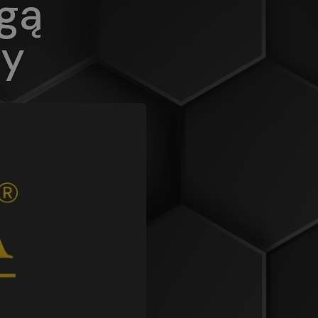
gą
ny