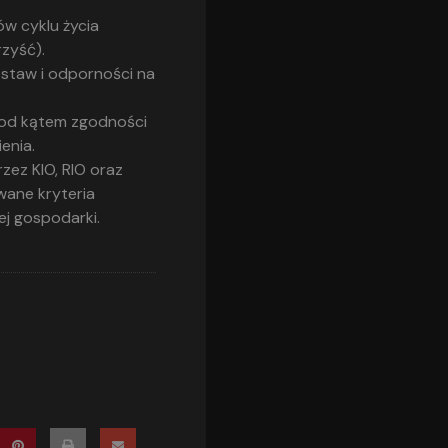
w cyklu życia
rzyść).
staw i odporności na
pod kątem zgodności
enia.
zez KIO, RIO oraz
wane kryteria
ej gospodarki.