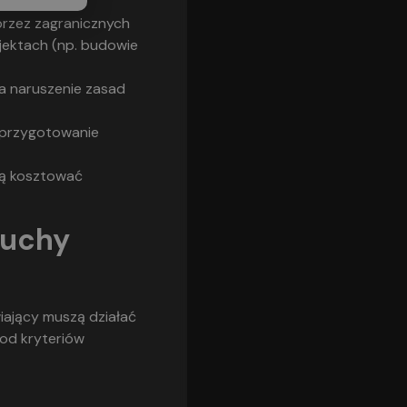
przez zagranicznych
jektach (np. budowie
a naruszenie zasad
 przygotowanie
ogą kosztować
cuchy
iający muszą działać
 od kryteriów