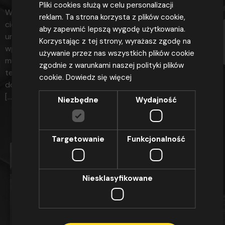
sprawie swobodnego przepływu takich
Pliki cookies służą w celu personalizacji
W Polsce coraz większą popularnością cieszą się pompy
danych oraz uchylenia dyrektywy 95/46/WE
reklam. Ta strona korzysta z plików cookie,
ciepła. Jednym z największych korzyści tego typu
(ogólne rozporządzenie o ochronie danych),
aby zapewnić lepszą wygodę użytkowania.
urządzeń jest ich bezobsługowość oraz pozytywny
Dz. Urz. UE z 4.5.2016 r. L 119, str. 1), w celu
Korzystając z tej strony, wyrażasz zgodę na
wpływ na środowisko. Decydując się na pompę ciepła
udzielenia odpowiedzi na złożone zapytanie.
używanie przez nas wszystkich plików cookie
musimy pamiętać, że na rynku dostępne są dwa rodzaje
Żądanie usunięcia danych proszę kierować na
zgodnie z warunkami naszej polityki plików
tego urządzenia – powietrzne i gruntowe. W tym artykule
adres oszomega@oszomega.pl
cookie.
Dowiedz się więcej
dowiecie się, który rodzaj pomp jest najczęściej wybierany
[…]
WYŚLIJ
Niezbędne
Wydajność
Targetowanie
Funkcjonalność
MASZ PYTANIA?
Niesklasyfikowane
SKONTAKTUJ SIĘ
ul. Saturna 2