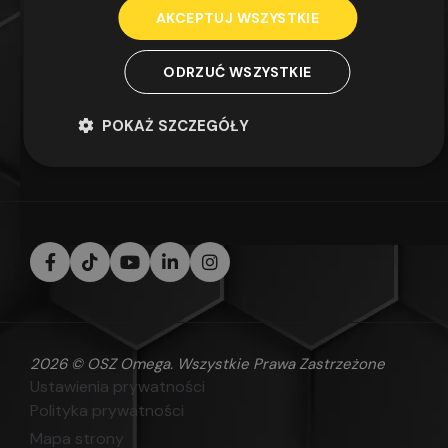
41-800 Zabrze
AKCEPTUJ WSZYSTKIE
tel.
32 740 99 00
ODRZUĆ WSZYSTKIE
e-mail:
oszomega@oszomega.pl
WIĘCEJ
POKAŻ SZCZEGÓŁY
2026 © OSZ Omega. Wszystkie Prawa Zastrzeżone
Ustawienia prywatności
Polityka prywatności
Mapa strony