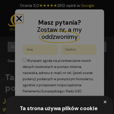
Ocena
5,0
★
★
★
★
★
2812 opinii w
Google
Masz pytania?
Zostaw nr, a my
oddzwonimy
Search B
Search
for:
Oszomega
>
pompa ciepła powietrze-woda
Wyrażam zgodę na przetwarzanie moich
danych osobowych w postaci imienia,
nazwiska, adresu e-mail i nr tel. (jeżeli został
Tag:
pompa ciepła
podany), podanych w powyższym formularzu,
powietrze-woda
zgodnie z przepisami rozporządzenia
Parlamentu Europejskiego i Rady (UE)
2016/679 z dnia 27 kwietnia 2016 r. w sprawie
×
Jaką pompę ciepła najczęściej
ochrony osób fizycznych w związku z
Ta strona używa plików cookie
wybierają Polacy?
przetwarzaniem danych osobowych i w