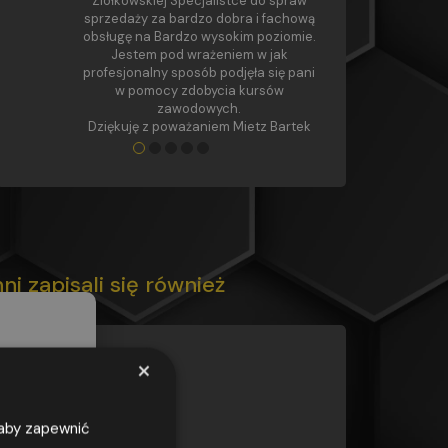
Ziółkowskiej Specjalistce do spraw
sprzedaży za bardzo dobra i fachową
obsługę na Bardzo wysokim poziomie.
Jestem pod wrażeniem w jak
profesjonalny sposób podjęła się pani
w pomocy zdobycia kursów
zawodowych.
Dziękuję z poważaniem Mietz Bartek
●
●
●
●
●
nni zapisali się również
×
KURS
, aby zapewnić