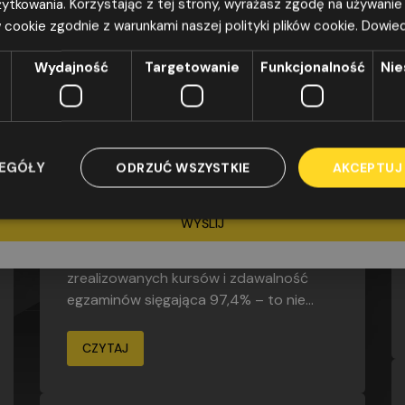
ytkowania. Korzystając z tej strony, wyrażasz zgodę na używanie
doświadczenia, ponad 42 000
 cookie zgodnie z warunkami naszej polityki plików cookie.
Dowied
zrealizowanych kursów i zdawalność
 zgodę na przetwarzanie moich danych osobowych w postaci imienia, n
egzaminów sięgająca 97,4% – to nie...
ail i nr tel. (jeżeli został podany), podanych w powyższym formularzu, zg
Wydajność
Targetowanie
Funkcjonalność
Nie
 rozporządzenia Parlamentu Europejskiego i Rady (UE) 2016/679 z dnia 2
CZYTAJ
sprawie ochrony osób fizycznych w związku z przetwarzaniem danych os
 swobodnego przepływu takich danych oraz uchylenia dyrektywy 95/46
porządzenie o ochronie danych), Dz. Urz. UE z 4.5.2016 r. L 119, str. 1), w c
 odpowiedzi na złożone zapytanie. Żądanie usunięcia danych proszę kie
ZEGÓŁY
ODRZUĆ WSZYSTKIE
AKCEPTUJ
zomega@oszomega.pl
DLACZEGO OSZ OMEGA
WYŚLIJ
OSZ Omega to ponad 25 lat
doświadczenia, ponad 42 000
zrealizowanych kursów i zdawalność
egzaminów sięgająca 97,4% – to nie...
CZYTAJ