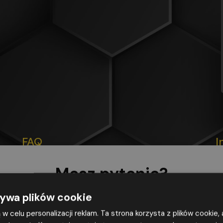
FAQ
I
Masz pytania?
Zostaw nr, a my
oddzwonimy
DLACZEGO OSZ OMEGA
żywa plików cookie
żą w celu personalizacji reklam. Ta strona korzysta z plików cookie
OSZ Omega to ponad 25 lat