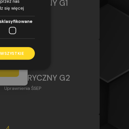
G1
ELEKTRYCZNY G1
 przez nas
z się więcej
azwiska,
Uprawnienia ŚSEP
odnie z
sklasyfikowane
7 kwietnia
G2
obowych i
/WE
elu
rować na
 WSZYSTKIE
KURS
ELEKTRYCZNY G2
Uprawnienia ŚSEP