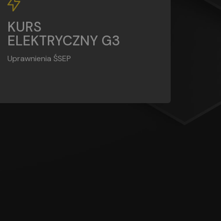
G3
KURS
ELEKTRYCZNY G3
Uprawnienia ŚSEP