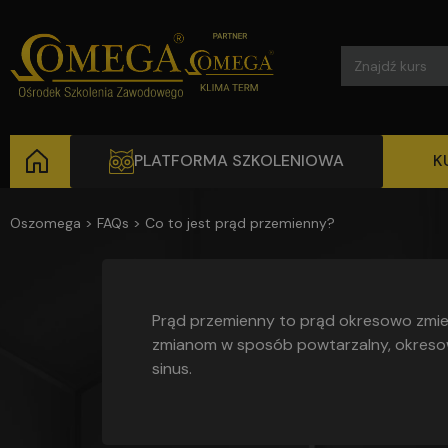
Search
for:
PLATFORMA SZKOLENIOWA
K
Oszomega
>
FAQs
>
Co to jest prąd przemienny?
Prąd przemienny
to prąd okresowo zmie
zmianom w sposób powtarzalny, okresowy
sinus.