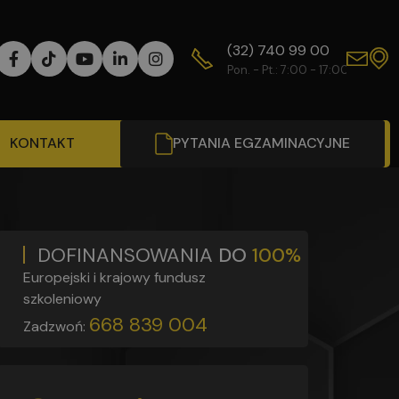
(32) 740 99 00
WY
Pon. - Pt.: 7:00 - 17:00
Od
KONTAKT
PYTANIA EGZAMINACYJNE
DOFINANSOWANIA
DO
100%
Europejski i krajowy fundusz
szkoleniowy
668 839 004
Zadzwoń: