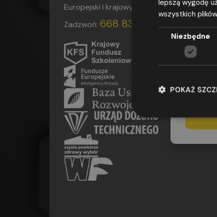
lepszą wygodę uż
Europejski i krajowy fundusz szkoleniowy
wszystkich plików
Wyrażam
668 839 004
Zadzwoń:
adresu e-m
Niezbędne
przepisami
2016 r. w 
w sprawie
(ogólne roz
udzielenia
POKAŻ SZC
adres os