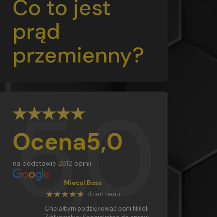
Co to jest
prąd
przemienny?
5,0
Ocena
5,0
na podstawie
2812
opinii
Miecol Boss
★★★★★
dzień temu
Chciałbym podziękować pani Nikoli