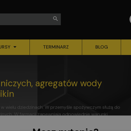
Search Button
URSY
TERMINARZ
BLOG
niczych, agregatów wody
ikin
 w wielu dziedzinach. W przemyśle spożywczym służą do
nych. W farmacji zapewniają odpowiednie warunki
h jak hotele czy centra handlowe, zapewniają komfort
atów wody lodowej to opcja, która daje