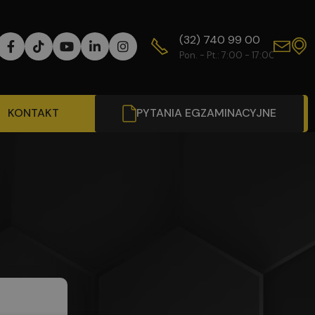
(32) 740 99 00
WY
Pon. - Pt.: 7:00 - 17:00
Od
KONTAKT
PYTANIA EGZAMINACYJNE