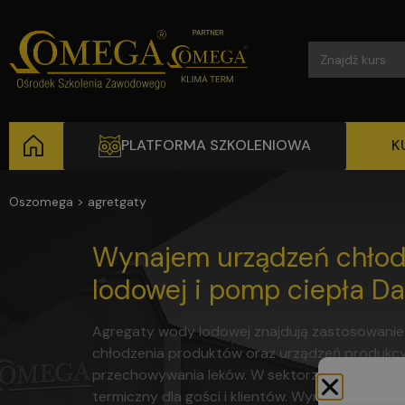
Search
for:
PLATFORMA SZKOLENIOWA
K
Oszomega
>
agretgaty
Wynajem urządzeń chłod
lodowej i pomp ciepła Da
Agregaty wody lodowej znajdują zastosowanie
chłodzenia produktów oraz urządzeń produkcyj
przechowywania leków. W sektorze usług, takic
termiczny dla gości i klientów. Wynajem agreg