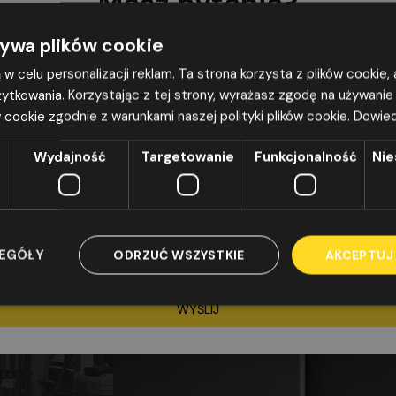
Masz pytania?
awansowanych technologii […]
Zostaw nr, a my
oddzwonimy
żywa plików cookie
żą w celu personalizacji reklam. Ta strona korzysta z plików cookie
ytkowania. Korzystając z tej strony, wyrażasz zgodę na używanie
 cookie zgodnie z warunkami naszej polityki plików cookie.
Dowied
 zgodę na przetwarzanie moich danych osobowych w postaci imienia, n
ail i nr tel. (jeżeli został podany), podanych w powyższym formularzu, zg
Wydajność
Targetowanie
Funkcjonalność
Nie
 rozporządzenia Parlamentu Europejskiego i Rady (UE) 2016/679 z dnia 2
sprawie ochrony osób fizycznych w związku z przetwarzaniem danych os
 swobodnego przepływu takich danych oraz uchylenia dyrektywy 95/46
porządzenie o ochronie danych), Dz. Urz. UE z 4.5.2016 r. L 119, str. 1), w c
 odpowiedzi na złożone zapytanie. Żądanie usunięcia danych proszę kie
ZEGÓŁY
ODRZUĆ WSZYSTKIE
AKCEPTUJ
zomega@oszomega.pl
WYŚLIJ