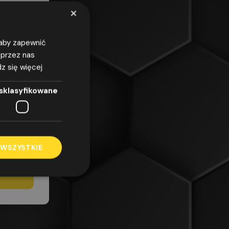
×
, aby zapewnić
 przez nas
z się więcej
azwiska,
odnie z
sklasyfikowane
7 kwietnia
obowych i
/WE
elu
rować na
 WSZYSTKIE