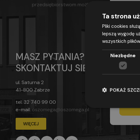
przedsiębiorstwom możliwość korzystania z za
Ta strona u
Pliki cookies słu
lepszą wygodę uż
wszystkich plików
Wyrażam
adresu e-m
MASZ PYTANIA?
Niezbędne
przepisami
SKONTAKTUJ SIĘ
2016 r. w 
w sprawie
(ogólne roz
ul. Saturna 2
udzielenia
41-800 Zabrze
POKAŻ SZC
adres os
tel.
32 740 99 00
e-mail:
oszomega@oszomega.pl
WIĘCEJ