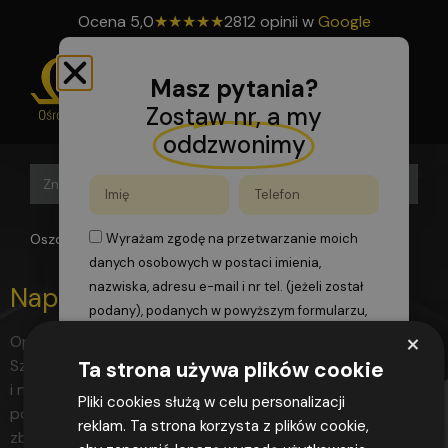
Ocena
5,0
★
★
★
★
★
2812 opinii w
Google
Masz pytania?
Zostaw nr, a my
oddzwonimy
Search B
Search
for:
Oszomega
>
argonu
Wyrażam zgodę na przetwarzanie moich
danych osobowych w postaci imienia,
nazwiska, adresu e-mail i nr tel. (jeżeli został
Napełnianie i obsługa butli
podany), podanych w powyższym formularzu,
×
zgodnie z przepisami rozporządzenia
Opis Program Podstawa Certyfikat Najczęstsze pytania
Parlamentu Europejskiego i Rady (UE)
Szkolenie w zakresie uzyskania uprawnień UDT na obsługę
Ta strona używa plików cookie
2016/679 z dnia 27 kwietnia 2016 r. w sprawie
i napełnianie przenośnych zbiorników ciśnieniowych o
Pliki cookies służą w celu personalizacji
ochrony osób fizycznych w związku z
pojemności pow. 350 cm3 Szkolenie z obsługi i napełniania
reklam. Ta strona korzysta z plików cookie,
przetwarzaniem danych osobowych i w
zbiorników ciśnieniowych adresowane jest do osób, które