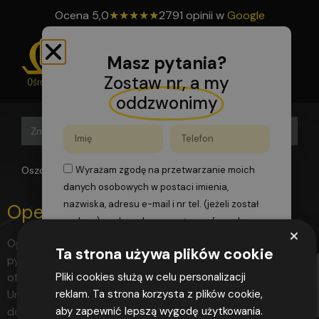
Ocena
5,0
★
★
★
★
★
2791 opinii w
Google
Masz pytania?
Zostaw nr, a my
oddzwonimy
Search B
Search
for:
Oszomega
>
czerpaki
Wyrażam zgodę na przetwarzanie moich
danych osobowych w postaci imienia,
nazwiska, adresu e-mail i nr tel. (jeżeli został
Operator suwnicy, hakowy
podany), podanych w powyższym formularzu,
×
zgodnie z przepisami rozporządzenia
Opis Program Podstawa FAQ Do pobrania Przykładowe
Ta strona używa plików cookie
Parlamentu Europejskiego i Rady (UE)
pytania Pozostałe Dlaczego warto szkolić się u nas?
2016/679 z dnia 27 kwietnia 2016 r. w sprawie
oferowany przez nas kurs jest zgodny z programem
Pliki cookies służą w celu personalizacji
ochrony osób fizycznych w związku z
Urzędu Dozoru Technicznego oferujemy możliwość
reklam. Ta strona korzysta z plików cookie,
przetwarzaniem danych osobowych i w
dojazdu do klienta – przy grupach zorganizowanych
aby zapewnić lepszą wygodę użytkowania.