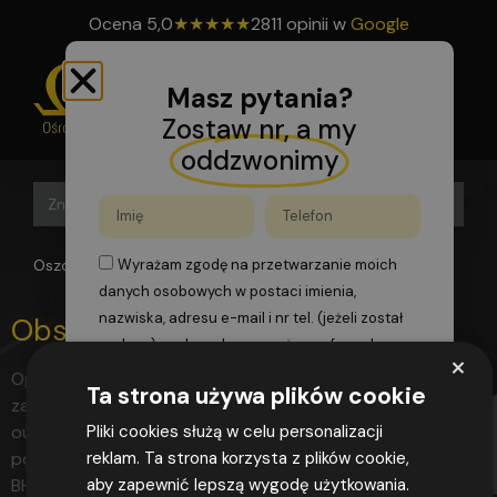
Ocena
5,0
★
★
★
★
★
2811 opinii w
Google
Masz pytania?
Zostaw nr, a my
oddzwonimy
Search B
Search
for:
Oszomega
>
instrukcje
Wyrażam zgodę na przetwarzanie moich
danych osobowych w postaci imienia,
nazwiska, adresu e-mail i nr tel. (jeżeli został
Obsługa BHP dla firm
podany), podanych w powyższym formularzu,
×
zgodnie z przepisami rozporządzenia
Opis Oferujemy Państwu kompleksową obsługę firmy w
Ta strona używa plików cookie
Parlamentu Europejskiego i Rady (UE)
zakresie służby BHP. Nasza oferta obejmuje pełny
2016/679 z dnia 27 kwietnia 2016 r. w sprawie
outsourcing BHP jest to bardzo wygodne rozwiązanie
Pliki cookies służą w celu personalizacji
ochrony osób fizycznych w związku z
ponieważ to my przejmiemy troskę o wykonanie służby
reklam. Ta strona korzysta z plików cookie,
przetwarzaniem danych osobowych i w
BHP w Państwa firmie. Zadbamy o bezpieczeństwo
aby zapewnić lepszą wygodę użytkowania.