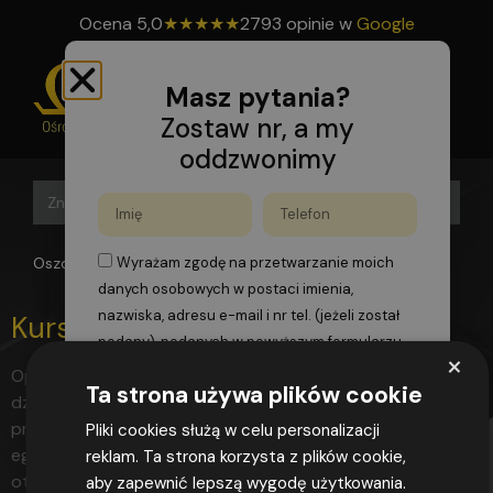
Ocena
5,0
★
★
★
★
★
2793 opinie w
Google
Masz pytania?
Zostaw nr, a my
oddzwonimy
Search B
Search
for:
Oszomega
>
polietylenowych
Wyrażam zgodę na przetwarzanie moich
danych osobowych w postaci imienia,
nazwiska, adresu e-mail i nr tel. (jeżeli został
Kurs zgrzewacza PE
podany), podanych w powyższym formularzu,
×
zgodnie z przepisami rozporządzenia
Opis Podstawa Program szkolenia Czas trwania kursu to 1
Ta strona używa plików cookie
Parlamentu Europejskiego i Rady (UE)
dzień. Wszystkie kursy dla zgrzewaczy składają się z zajęć
2016/679 z dnia 27 kwietnia 2016 r. w sprawie
praktycznych i teoretycznych zakończonych
Pliki cookies służą w celu personalizacji
ochrony osób fizycznych w związku z
egzaminem. Po pozytywnym zaliczeniu egzaminu kursant
reklam. Ta strona korzysta z plików cookie,
przetwarzaniem danych osobowych i w
otrzymuje certyfikat zgrzewacza wg normy
aby zapewnić lepszą wygodę użytkowania.