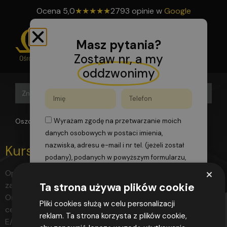
Ocena
5,0
★
★
★
★
★
2793 opinie w
Google
Masz pytania?
Zostaw nr, a my
oddzwonimy
Search B
Search
for:
Oszomega
>
r1234
Wyrażam zgodę na przetwarzanie moich
danych osobowych w postaci imienia,
nazwiska, adresu e-mail i nr tel. (jeżeli został
Kurs F-Gazy sam. do 3,5t
podany), podanych w powyższym formularzu,
×
zgodnie z przepisami rozporządzenia
Opis Program Podstawa Certyfikat FAQ Rejestr wydanych
Parlamentu Europejskiego i Rady (UE)
zaświadczeń Pozostałe Ośrodek Szkolenia Zawodowego
Ta strona używa plików cookie
2016/679 z dnia 27 kwietnia 2016 r. w sprawie
Omega posiada własną Komisję Egzaminacyjną. Posiadamy
Pliki cookies służą w celu personalizacji
ochrony osób fizycznych w związku z
certyfikację UDT jako jednostka szkoleniowa FGAZ-
reklam. Ta strona korzysta z plików cookie,
przetwarzaniem danych osobowych i w
E/27/0021/02 Pozycja 24 Szkolenie z obsługi klimatyzacji