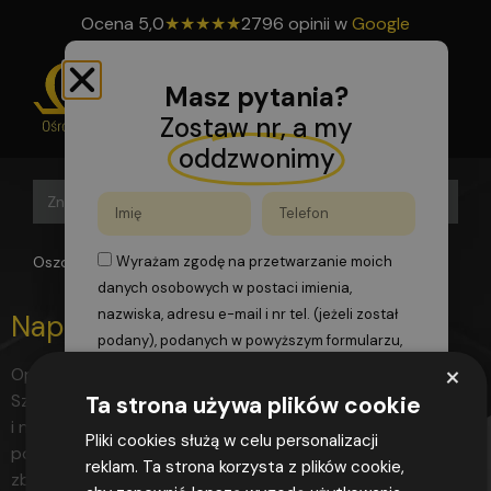
Ocena
5,0
★
★
★
★
★
2796 opinii w
Google
Masz pytania?
Zostaw nr, a my
oddzwonimy
Search B
Search
for:
Oszomega
>
tlenu
Wyrażam zgodę na przetwarzanie moich
danych osobowych w postaci imienia,
nazwiska, adresu e-mail i nr tel. (jeżeli został
Napełnianie i obsługa butli
podany), podanych w powyższym formularzu,
×
zgodnie z przepisami rozporządzenia
Opis Program Podstawa Certyfikat Najczęstsze pytania
Parlamentu Europejskiego i Rady (UE)
Szkolenie w zakresie uzyskania uprawnień UDT na obsługę
Ta strona używa plików cookie
2016/679 z dnia 27 kwietnia 2016 r. w sprawie
i napełnianie przenośnych zbiorników ciśnieniowych o
Pliki cookies służą w celu personalizacji
ochrony osób fizycznych w związku z
pojemności pow. 350 cm3 Szkolenie z obsługi i napełniania
reklam. Ta strona korzysta z plików cookie,
przetwarzaniem danych osobowych i w
zbiorników ciśnieniowych adresowane jest do osób, które