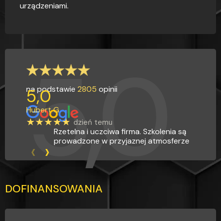
urządzeniami.
5,0
na podstawie
2805
opinii
5,0
Hubert G
★★★★★
dzień temu
Rzetelna i uczciwa firma. Szkolenia są
prowadzone w przyjaznej atmosferze
‹
›
DOFINANSOWANIA