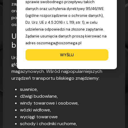
sprawie swobodnego przepływu takich
zagrożenie dla życia, zdrowia ludzkiego mienia
danych oraz uchylenia dyrektywy 95/46/WE
oraz środowiska na wskutek wyzwolenia energii
(ogólne rozporządzenie o ochronie danych),
potencjalnej lub kinetycznej przy przemieszczaniu
Dz. Urz. UE z 4.5.2016 r. L 119, str. 1), w celu
osób lub ładunków w ograniczonym zasięgu.
udzielenia odpowiedzi na złożone zapytanie.
Urządzenia Transportu
Żądanie usunięcia danych proszę kierować na
bliskiego
adres oszomega@oszomega.pl
WYŚLIJ
Urządzenia TB spotykane są w wielu miejscach,
głównie na placach budowy oraz halach
magazynowych. Wśród najpopularniejszych
urządzeń transportu bliskiego znajdziemy:
suwnice,
dźwigi budowlane,
windy towarowe i osobowe,
wózki widłowe,
wyciągi towarowe
schody i chodniki ruchome,