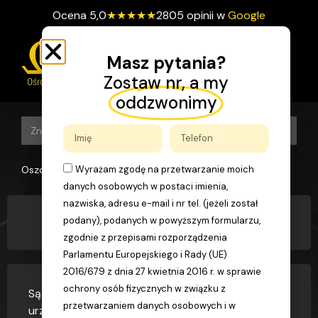
Ocena
5,0
★
★
★
★
★
2805 opinii w
Google
Masz pytania?
Zostaw nr, a my
oddzwonimy
Search B
Search
for:
Oszomega
>
FAQs
>
Co to jest UTB
Wyrażam zgodę na przetwarzanie moich
danych osobowych w postaci imienia,
nazwiska, adresu e-mail i nr tel. (jeżeli został
podany), podanych w powyższym formularzu,
Co to jest UTB
zgodnie z przepisami rozporządzenia
Parlamentu Europejskiego i Rady (UE)
2016/679 z dnia 27 kwietnia 2016 r. w sprawie
ochrony osób fizycznych w związku z
Są to Urządzenia Transportu Bliskiego czyli
przetwarzaniem danych osobowych i w
urządzenia które w toku eksploatacji stanowią