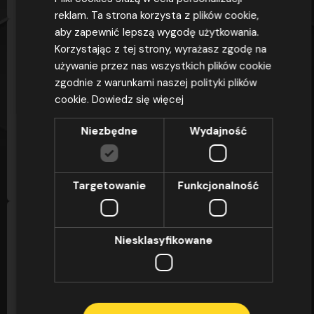
reklam. Ta strona korzysta z plików cookie,
aby zapewnić lepszą wygodę użytkowania.
Korzystając z tej strony, wyrażasz zgodę na
DLACZEGO OSZ OMEGA
używanie przez nas wszystkich plików cookie
zgodnie z warunkami naszej polityki plików
OSZ Omega to ponad 25 lat doświadczenia,
cookie.
Dowiedz się więcej
ponad 42 000 zrealizowanych kursów i
zdawalność egzaminów sięgająca 97,4% – to nie...
Niezbędne
Wydajność
CZYTAJ
Targetowanie
Funkcjonalność
Niesklasyfikowane
DLACZEGO OSZ OMEGA
OSZ Omega to ponad 25 lat doświadczenia,
ponad 42 000 zrealizowanych kursów i
zdawalność egzaminów sięgająca 97,4% – to nie...