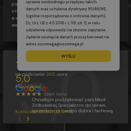
sprawie swobodnego przepływu takich
powietrza)
i w pomieszczeniach zaopatrzonych w
danych oraz uchylenia dyrektywy 95/46/WE
otwory wentylacyjne wydostanie się na zewnątrz,
(ogólne rozporządzenie o ochronie danych),
a w pomieszczeniach bez otworów
Dz. Urz. UE z 4.5.2016 r. L 119, str. 1), w celu
wentylacyjnych będzie się gromadził przy suficie.
udzielenia odpowiedzi na złożone zapytanie.
Żądanie usunięcia danych proszę kierować na
adres oszomega@oszomega.pl
5,0
WYŚLIJ
na podstawie
2812
opinii
5,0
Miecol Boss
★★★★★
dzień temu
Chciałbym podziękować pani Nikoli
Ziółkowskiej Specjalistce do spraw
sprzedaży za bardzo dobra i fachową
KLIKNIJ ABY PRZECZYTAĆ OPINIĘ
‹
›
obsługę na Bardzo wysokim poziomie.
Jestem pod wrażeniem w jak
profesjonalny sposób podjęła się pani