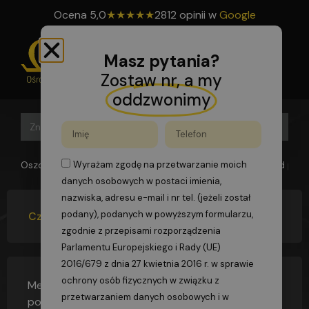
Ocena
5,0
★
★
★
★
★
2812 opinii w
Google
Masz pytania?
Zostaw nr, a my
oddzwonimy
Search B
Search
for:
Oszomega
>
FAQs
>
Czy metan jest cięższy, czy lżejszy od pow
Wyrażam zgodę na przetwarzanie moich
danych osobowych w postaci imienia,
nazwiska, adresu e-mail i nr tel. (jeżeli został
podany), podanych w powyższym formularzu,
Czy metan jest cięższy, czy lżejszy od powietrza?
zgodnie z przepisami rozporządzenia
Parlamentu Europejskiego i Rady (UE)
2016/679 z dnia 27 kwietnia 2016 r. w sprawie
ochrony osób fizycznych w związku z
Metan to bezwonny gaz, który jest lżejszy od
przetwarzaniem danych osobowych i w
powietrza
(współczynnik 0,56 w stosunku do