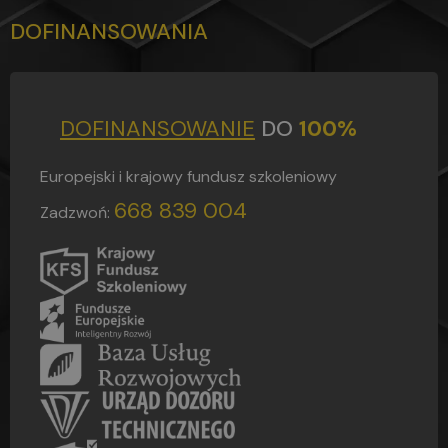
w pomocy zdobycia kursów
zawodowych.
DOFINANSOWANIA
Dziękuję z poważaniem Mietz Bartek
DOFINANSOWANIE
DO
100%
Europejski i krajowy fundusz szkoleniowy
668 839 004
Zadzwoń: