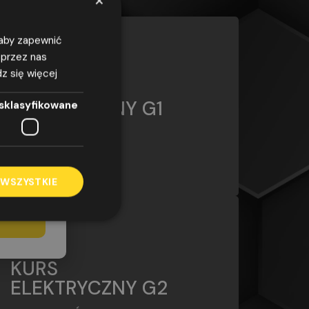
G1
, aby zapewnić
 przez nas
z się więcej
azwiska,
KURS
odnie z
ELEKTRYCZNY G1
sklasyfikowane
7 kwietnia
obowych i
Uprawnienia ŚSEP
/WE
elu
G2
rować na
 WSZYSTKIE
KURS
ELEKTRYCZNY G2