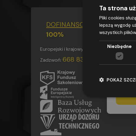
Ta strona u
Pliki cookies słu
DOFINANSOWANIE
DO
lepszą wygodę uż
wszystkich plików
100%
Wyrażam
adresu e-m
Niezbędne
Europejski i krajowy fundusz szkoleniowy
przepisami
2016 r. w 
668 839 004
Zadzwoń:
w sprawie
(ogólne roz
udzielenia
POKAŻ SZC
adres os