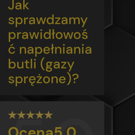
Jak
sprawdzamy
prawidłowoś
ć napełniania
butli (gazy
sprężone)?
Ocena
5,0