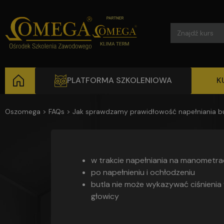
Search
for:
PLATFORMA SZKOLENIOWA
K
Oszomega
>
FAQs
>
Jak sprawdzamy prawidłowość napełniania bu
w trakcie napełniania na manometr
po napełnieniu i ochłodzeniu
butla nie może wykazywać ciśnienia w
głowicy