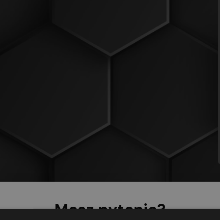
Masz pytania?
FAQ
I