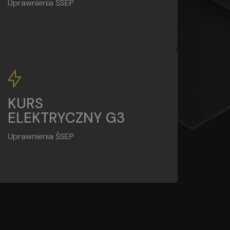
Uprawnienia ŚSEP
G3
KURS
ELEKTRYCZNY G3
Uprawnienia ŚSEP