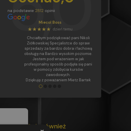
5,0
na podstawie
2812
opinii
Miecol Boss
★★★★★
dzień temu
Chciałbym podziękować pani Nikoli
Ziółkowskiej Specjalistce do spraw
sprzedaży za bardzo dobra i fachową
obsługę na Bardzo wysokim poziomie.
Jestem pod wrażeniem w jak
profesjonalny sposób podjęła się pani
w pomocy zdobycia kursów
zawodowych.
Dziękuję z poważaniem Mietz Bartek
●
●
●
●
●
nni zapisali się również
×