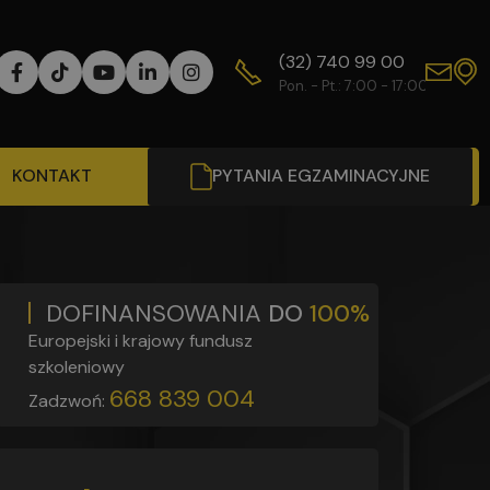
(32) 740 99 00
WY
Pon. - Pt.: 7:00 - 17:00
Od
KONTAKT
PYTANIA EGZAMINACYJNE
DOFINANSOWANIA
DO
100%
Europejski i krajowy fundusz
szkoleniowy
668 839 004
Zadzwoń: