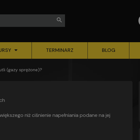
Search Button
URSY
TERMINARZ
BLOG
tli (gazy sprężone)?
ach
iększego niż ciśnienie napełniania podane na jej