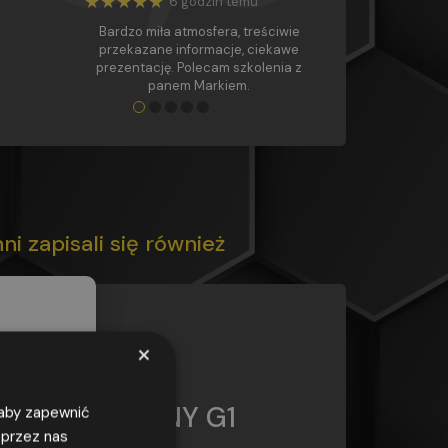
★★★★★
6 godzin temu
Bardzo miła atmosfera, treściwie
przekazane informacje, ciekawe
prezentację. Polecam szkolenia z
panem Markiem.
●
●
●
●
●
nni zapisali się również
G1
×
KURS
ELEKTRYCZNY G1
, aby zapewnić
 przez nas