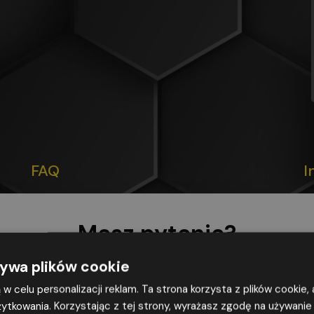
FAQ
I
Masz pytania?
DLACZEGO OSZ OMEGA
Zostaw nr, a my
oddzwonimy
żywa plików cookie
OSZ Omega to ponad 25 lat
doświadczenia, ponad 42 000
żą w celu personalizacji reklam. Ta strona korzysta z plików cookie
zrealizowanych kursów i zdawalność
ytkowania. Korzystając z tej strony, wyrażasz zgodę na używanie