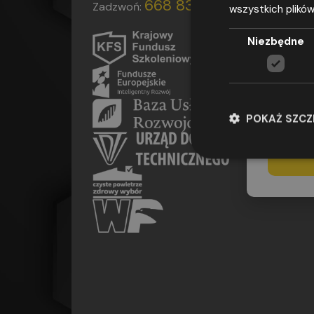
668 839 004
Zadzwoń:
wszystkich plików
Wyrażam
adresu e-m
Niezbędne
przepisami
2016 r. w 
w sprawie
(ogólne roz
udzielenia
POKAŻ SZC
adres os