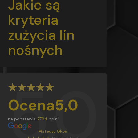
Jakie są
kryteria
zużycia lin
nośnych
5,0
Ocena
5,0
na podstawie
2794
opinii
Mateusz Okoń