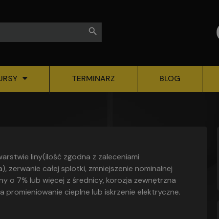
Search Button
URSY
TERMINARZ
BLOG
arstwie liny(ilość zgodna z zaleceniami
 zerwanie całej splotki, zmniejszenie nominalnej
liny o 7% lub więcej z średnicy, korozja zewnętrzna
 promieniowanie cieplne lub iskrzenie elektryczne.