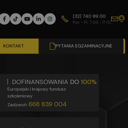
(32) 740 99 00
WY
Pon. - Pt.: 7:00 - 17:00
Od
KONTAKT
PYTANIA EGZAMINACYJNE
DOFINANSOWANIA
DO
100%
Europejski i krajowy fundusz
szkoleniowy
668 839 004
Zadzwoń: