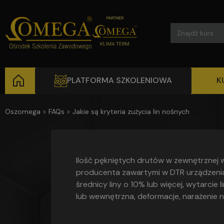
Search
for:
PLATFORMA SZKOLENIOWA
K
Oszomega
>
FAQs
>
Jakie są kryteria zużycia lin nośnych
Ilość pękniętych drutów w zewnętrznej w
producenta zawartymi w DTR urządzenia),
średnicy liny o 10% lub więcej, wytarcie 
lub wewnętrzna, deformacje, narażenie na