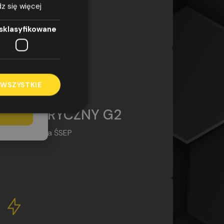
Uprawnienia ŚSEP
z się więcej
azwiska,
odnie z
sklasyfikowane
G2
7 kwietnia
obowych i
/WE
elu
rować na
 WSZYSTKIE
KURS
ELEKTRYCZNY G2
Uprawnienia ŚSEP