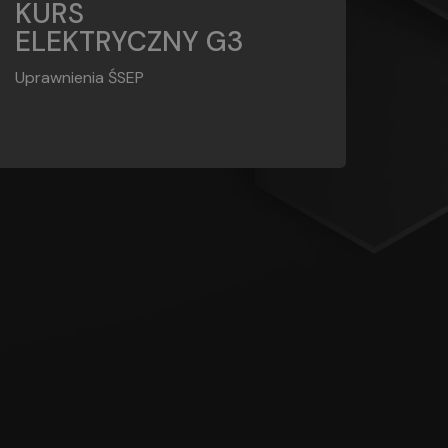
G3
KURS
ELEKTRYCZNY G3
Uprawnienia ŚSEP