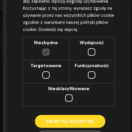
DLACZEGO OSZ OMEGA
aby zapewnić lepszą wygodę użytkowania.
Korzystając z tej strony, wyrażasz zgodę na
OSZ Omega to ponad 25 lat doświadczenia,
używanie przez nas wszystkich plików cookie
ponad 42 000 zrealizowanych kursów i
zgodnie z warunkami naszej polityki plików
zdawalność egzaminów sięgająca 97,4% – to nie...
cookie.
Dowiedz się więcej
Niezbędne
Wydajność
CZYTAJ
Targetowanie
Funkcjonalność
DLACZEGO OSZ OMEGA
Niesklasyfikowane
OSZ Omega to ponad 25 lat doświadczenia,
ponad 42 000 zrealizowanych kursów i
zdawalność egzaminów sięgająca 97,4% – to nie...
AKCEPTUJ WSZYSTKIE
CZYTAJ