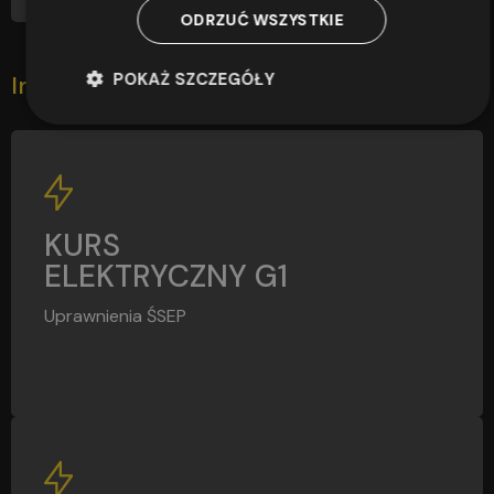
ODRZUĆ WSZYSTKIE
POKAŻ SZCZEGÓŁY
Inni zapisali się również
G1
KURS
ELEKTRYCZNY G1
Uprawnienia ŚSEP