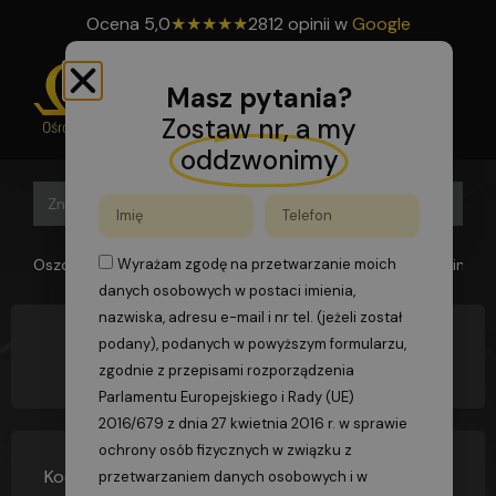
Ocena
5,0
★
★
★
★
★
2812 opinii w
Google
Masz pytania?
Zostaw nr, a my
oddzwonimy
Search B
Search
for:
Oszomega
>
FAQs
>
Jakie świadectwo kwalifikacyjne powinien
Wyrażam zgodę na przetwarzanie moich
danych osobowych w postaci imienia,
nazwiska, adresu e-mail i nr tel. (jeżeli został
podany), podanych w powyższym formularzu,
Jakie świadectwo kwalifikacyjne powinien
posiadać koordynujący?
zgodnie z przepisami rozporządzenia
Parlamentu Europejskiego i Rady (UE)
2016/679 z dnia 27 kwietnia 2016 r. w sprawie
ochrony osób fizycznych w związku z
Koordynujący powinien posiadać ważne
przetwarzaniem danych osobowych i w