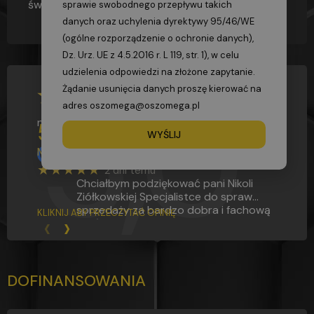
świadectwo kwalifikacyjne na stanowisku dozoru.
sprawie swobodnego przepływu takich
danych oraz uchylenia dyrektywy 95/46/WE
(ogólne rozporządzenie o ochronie danych),
Dz. Urz. UE z 4.5.2016 r. L 119, str. 1), w celu
5,0
udzielenia odpowiedzi na złożone zapytanie.
Żądanie usunięcia danych proszę kierować na
adres oszomega@oszomega.pl
na podstawie
2812
opinii
5,0
WYŚLIJ
Miecol Boss
★★★★★
2 dni temu
Chciałbym podziękować pani Nikoli
Ziółkowskiej Specjalistce do spraw
sprzedaży za bardzo dobra i fachową
KLIKNIJ ABY PRZECZYTAĆ OPINIĘ
‹
›
obsługę na Bardzo wysokim poziomie.
Jestem pod wrażeniem w jak
profesjonalny sposób podjęła się pani
w pomocy zdobycia kursów
zawodowych.
DOFINANSOWANIA
Dziękuję z poważaniem Mietz Bartek