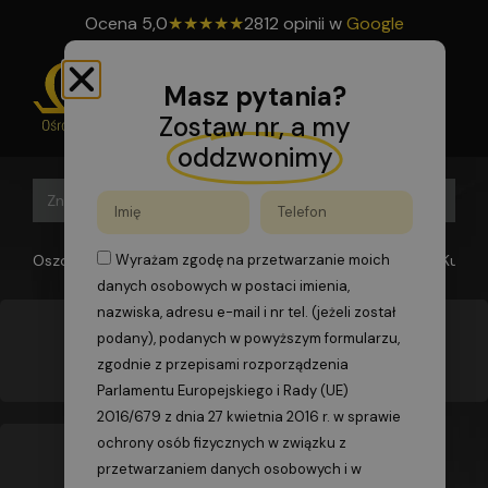
Ocena
5,0
★
★
★
★
★
2812 opinii w
Google
Masz pytania?
Zostaw nr, a my
oddzwonimy
Search B
Search
for:
Oszomega
>
Kurs operatora koparki jednonaczyniowej
>
Kurs o
Wyrażam zgodę na przetwarzanie moich
danych osobowych w postaci imienia,
nazwiska, adresu e-mail i nr tel. (jeżeli został
podany), podanych w powyższym formularzu,
Kurs operatora koparki jednonaczyniowej –
Katowice
zgodnie z przepisami rozporządzenia
Parlamentu Europejskiego i Rady (UE)
2016/679 z dnia 27 kwietnia 2016 r. w sprawie
ochrony osób fizycznych w związku z
przetwarzaniem danych osobowych i w