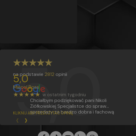
5,0
na podstawie
2812
opinii
5,0
Miecol Boss
★★★★★
w ostatnim tygodniu
Chciałbym podziękować pani Nikoli
Ziółkowskiej Specjalistce do spraw
sprzedaży za bardzo dobra i fachową
KLIKNIJ ABY PRZECZYTAĆ OPINIĘ
‹
›
obsługę na Bardzo wysokim poziomie.
Jestem pod wrażeniem w jak
profesjonalny sposób podjęła się pani w
pomocy zdobycia kursów zawodowych.