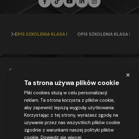
Dziękuję z poważaniem Mietz Bartek
OPIS SZKOLENIA KLASA I
OPIS SZKOLENIA KLASA III
Koparka jednonaczyniowa
, podobnie jak koparko-
×
ładowarka, odgrywa istotną rolę w wielu projektach
Ta strona używa plików cookie
budowlanych. Dlatego też, zdobycie uprawnień na
obsługę takiej maszyny, szczególnie w miejscu tak
Pliki cookies służą w celu personalizacji
dynamicznie rozwijającym się jak Katowice, otwiera
reklam. Ta strona korzysta z plików cookie,
drzwi do rozwoju zawodowego i finansowego.
aby zapewnić lepszą wygodę użytkowania.
Korzystając z tej strony, wyrażasz zgodę na
Wszechstronność i
używanie przez nas wszystkich plików cookie
efektywność koparki
zgodnie z warunkami naszej polityki plików
cookie.
Dowiedz się więcej