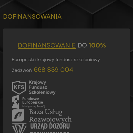
profesjonalny sposób podjęła się pani
w pomocy zdobycia kursów
zawodowych.
DOFINANSOWANIA
Dziękuję z poważaniem Mietz Bartek
DOFINANSOWANIE
DO
100%
Europejski i krajowy fundusz szkoleniowy
668 839 004
Zadzwoń: