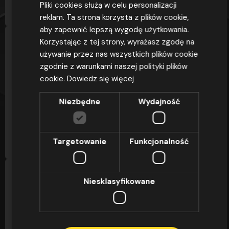
Pliki cookies służą w celu personalizacji
reklam. Ta strona korzysta z plików cookie,
aby zapewnić lepszą wygodę użytkowania.
Korzystając z tej strony, wyrażasz zgodę na
używanie przez nas wszystkich plików cookie
DLACZEGO OSZ OMEGA
zgodnie z warunkami naszej polityki plików
OSZ Omega to ponad 25 lat doświadczenia,
cookie.
Dowiedz się więcej
ponad 42 000 zrealizowanych kursów i
Niezbędne
Wydajność
zdawalność egzaminów sięgająca 97,4% – to nie...
CZYTAJ
Targetowanie
Funkcjonalność
Niesklasyfikowane
DLACZEGO OSZ OMEGA
OSZ Omega to ponad 25 lat doświadczenia,
ponad 42 000 zrealizowanych kursów i