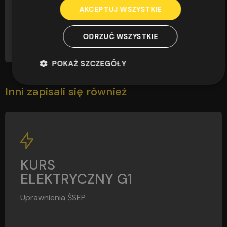
zdawalność egzaminów sięgająca 97,4% – to nie...
AKCEPTUJ WSZYSTKIE
CZYTAJ
ODRZUĆ WSZYSTKIE
POKAŻ SZCZEGÓŁY
Inni zapisali się również
G1
KURS
ELEKTRYCZNY G1
Uprawnienia ŚSEP