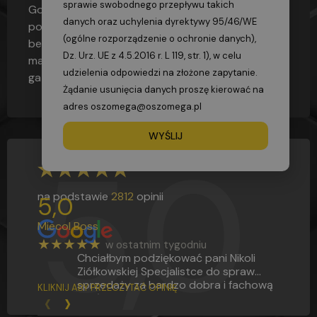
sprawie swobodnego przepływu takich
Gospodarki, Pracy i Polityki Społecznej (Dz. U. Nr 7;
danych oraz uchylenia dyrektywy 95/46/WE
poz.59 z dn. 23.12.2003r) W sprawie
(ogólne rozporządzenie o ochronie danych),
bezpieczeństwa i higieny pracy przy produkcji i
Dz. Urz. UE z 4.5.2016 r. L 119, str. 1), w celu
magazynowaniu gazów, napełnianiu zbiorników
udzielenia odpowiedzi na złożone zapytanie.
gazami oraz używaniu i magazynowaniu karbidu.
Żądanie usunięcia danych proszę kierować na
adres oszomega@oszomega.pl
WYŚLIJ
5,0
na podstawie
2812
opinii
5,0
Miecol Boss
★★★★★
w ostatnim tygodniu
Chciałbym podziękować pani Nikoli
Ziółkowskiej Specjalistce do spraw
sprzedaży za bardzo dobra i fachową
KLIKNIJ ABY PRZECZYTAĆ OPINIĘ
‹
›
obsługę na Bardzo wysokim poziomie.
Jestem pod wrażeniem w jak