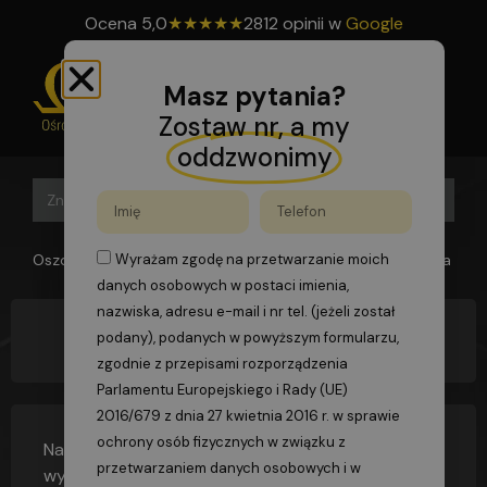
Ocena
5,0
★
★
★
★
★
2812 opinii w
Google
Masz pytania?
Zostaw nr, a my
oddzwonimy
Search B
Search
for:
Oszomega
>
FAQs
>
Czy jest wymagana nazwa właściciela butl
Wyrażam zgodę na przetwarzanie moich
danych osobowych w postaci imienia,
nazwiska, adresu e-mail i nr tel. (jeżeli został
podany), podanych w powyższym formularzu,
Czy jest wymagana nazwa właściciela butli?
zgodnie z przepisami rozporządzenia
Parlamentu Europejskiego i Rady (UE)
2016/679 z dnia 27 kwietnia 2016 r. w sprawie
ochrony osób fizycznych w związku z
Nazwa właściciela butli jest wymagana –
przetwarzaniem danych osobowych i w
wymagane na podstawie Rozporządzenia Ministra