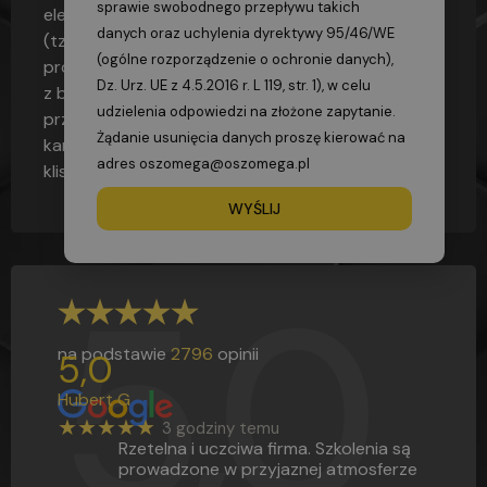
sprawie swobodnego przepływu takich
elektromagnetycznych w zakresie od 7 do 14 µm
danych oraz uchylenia dyrektywy 95/46/WE
(tzw. daleka podczerwień).
Kamera rejestruje
(ogólne rozporządzenie o ochronie danych),
promieniowanie podczerwone, wypromieniowane
Dz. Urz. UE z 4.5.2016 r. L 119, str. 1), w celu
z badanego celu. Promieniowanie to przechodzi
udzielenia odpowiedzi na złożone zapytanie.
przez soczewkę i skupia się na detektorze
Żądanie usunięcia danych proszę kierować na
kamery, tak samo jak promieniowanie widzialne na
adres oszomega@oszomega.pl
kliszy aparatu fotograficznego.
WYŚLIJ
5,0
na podstawie
2796
opinii
5,0
Hubert G
★★★★★
3 godziny temu
Rzetelna i uczciwa firma. Szkolenia są
prowadzone w przyjaznej atmosferze