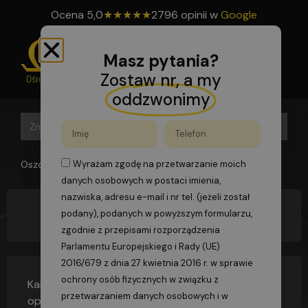
Ocena
5,0
★
★
★
★
★
2796 opinii w
Google
Masz pytania?
Zostaw nr, a my
oddzwonimy
Search B
Search
for:
Oszomega
>
FAQs
>
Jak działa kamera termowizyjna?
Wyrażam zgodę na przetwarzanie moich
danych osobowych w postaci imienia,
nazwiska, adresu e-mail i nr tel. (jeżeli został
podany), podanych w powyższym formularzu,
Jak działa kamera termowizyjna?
zgodnie z przepisami rozporządzenia
Parlamentu Europejskiego i Rady (UE)
2016/679 z dnia 27 kwietnia 2016 r. w sprawie
ochrony osób fizycznych w związku z
Kamera termowizyjna to urządzenie działające w
przetwarzaniem danych osobowych i w
oparciu o detekcję energii fal