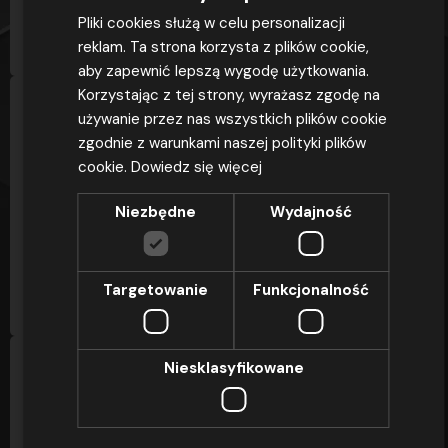
CZYTAJ
Pliki cookies służą w celu personalizacji
reklam. Ta strona korzysta z plików cookie,
aby zapewnić lepszą wygodę użytkowania.
Korzystając z tej strony, wyrażasz zgodę na
używanie przez nas wszystkich plików cookie
DLACZEGO OSZ OMEGA
zgodnie z warunkami naszej polityki plików
cookie.
Dowiedz się więcej
OSZ Omega to ponad 25 lat doświadczenia,
ponad 42 000 zrealizowanych kursów i
Niezbędne
Wydajność
zdawalność egzaminów sięgająca 97,4% – to nie...
CZYTAJ
Targetowanie
Funkcjonalność
Niesklasyfikowane
DLACZEGO OSZ OMEGA
OSZ Omega to ponad 25 lat doświadczenia,