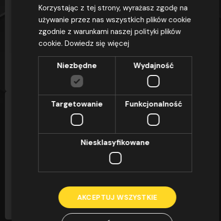
Korzystając z tej strony, wyrażasz zgodę na
OSZ Omega to ponad 25 lat doświadczenia,
używanie przez nas wszystkich plików cookie
ponad 42 000 zrealizowanych kursów i
zgodnie z warunkami naszej polityki plików
zdawalność egzaminów sięgająca 97,4% – to nie...
cookie.
Dowiedz się więcej
CZYTAJ
Niezbędne
Wydajność
Targetowanie
Funkcjonalność
DLACZEGO OSZ OMEGA
OSZ Omega to ponad 25 lat doświadczenia,
Niesklasyfikowane
ponad 42 000 zrealizowanych kursów i
zdawalność egzaminów sięgająca 97,4% – to nie...
CZYTAJ
AKCEPTUJ WSZYSTKIE