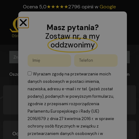
Ocena
5,0
★
★
★
★
★
2796 opinii w
Google
Masz pytania?
Zostaw nr, a my
oddzwonimy
Search B
Search
for:
Oszomega
>
FAQs
>
Kto jest odpowiedzialny za zapewnienie pr
Wyrażam zgodę na przetwarzanie moich
danych osobowych w postaci imienia,
nazwiska, adresu e-mail i nr tel. (jeżeli został
podany), podanych w powyższym formularzu,
Kto jest odpowiedzialny za zapewnienie
prawidłowej eksploatacji urządzeń
zgodnie z przepisami rozporządzenia
Parlamentu Europejskiego i Rady (UE)
2016/679 z dnia 27 kwietnia 2016 r. w sprawie
ochrony osób fizycznych w związku z
Odpowiedzialnym jest eksploatujący czyli
przetwarzaniem danych osobowych i w