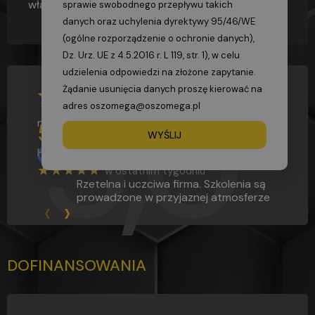
właściciel urządzenia.
sprawie swobodnego przepływu takich
danych oraz uchylenia dyrektywy 95/46/WE
(ogólne rozporządzenie o ochronie danych),
Dz. Urz. UE z 4.5.2016 r. L 119, str. 1), w celu
5,0
udzielenia odpowiedzi na złożone zapytanie.
Żądanie usunięcia danych proszę kierować na
adres oszomega@oszomega.pl
na podstawie
2796
opinii
5,0
WYŚLIJ
Hubert G
★★★★★
w ostatnim tygodniu
Rzetelna i uczciwa firma. Szkolenia są
prowadzone w przyjaznej atmosferze
‹
›
DOFINANSOWANIA