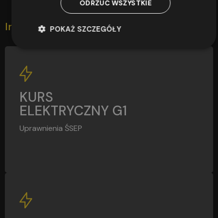
ODRZUĆ WSZYSTKIE
Inni zapisali się również
POKAŻ SZCZEGÓŁY
G1
KURS
ELEKTRYCZNY G1
Uprawnienia ŚSEP