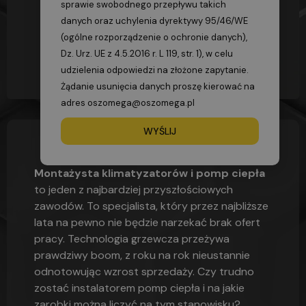
sprawie swobodnego przepływu takich
danych oraz uchylenia dyrektywy 95/46/WE
(ogólne rozporządzenie o ochronie danych),
Dz. Urz. UE z 4.5.2016 r. L 119, str. 1), w celu
udzielenia odpowiedzi na złożone zapytanie.
Żądanie usunięcia danych proszę kierować na
adres oszomega@oszomega.pl
WYŚLIJ
05/09/2024
09:35
Montażysta klimatyzatorów i pomp ciepła
to jeden z najbardziej przyszłościowych
zawodów. To specjalista, który przez najbliższe
lata na pewno nie będzie narzekać brak ofert
pracy. Technologia grzewcza przeżywa
prawdziwy boom, z roku na rok nieustannie
odnotowując wzrost sprzedaży. Czy trudno
zostać instalatorem pomp ciepła i na jakie
zarobki można liczyć na tym stanowisku?