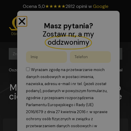
Ocena
5,0
★
★
★
★
★
2812 opinii w
Google
Masz pytania?
Zostaw nr, a my
oddzwonimy
Search B
Search
for:
Oszomega
>
Blog
>
Monter klimatyzacji i pomp ciepła — jak nim
Wyrażam zgodę na przetwarzanie moich
danych osobowych w postaci imienia,
nazwiska, adresu e-mail i nr tel. (jeżeli został
Monter klimatyzacji i pomp
podany), podanych w powyższym formularzu,
ciepła — jak nim zostać i ile
zgodnie z przepisami rozporządzenia
zarabia?
Parlamentu Europejskiego i Rady (UE)
2016/679 z dnia 27 kwietnia 2016 r. w sprawie
ochrony osób fizycznych w związku z
przetwarzaniem danych osobowych i w