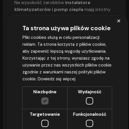
Na wysokość zarobków
instalatora
klimatyzatorów i pomp ciepła
mają istotny
wpływ przede wszystkim posiadane
×
doświadczenie w branży
OZE
oraz uprawnienia
Ta strona używa plików cookie
i certyfikaty. Nie bez znaczenia jest również
lokalizacja (w większym miastach można liczyć
Pliki cookies służą w celu personalizacji
na wyższe zarobki), pozycja firmy na rynku, a
reklam. Ta strona korzysta z plików cookie,
także sezonowość zauważalna w tej branży.
aby zapewnić lepszą wygodę użytkowania.
Korzystając z tej strony, wyrażasz zgodę na
Podstawowe kroki dla
używanie przez nas wszystkich plików cookie
osoby
zgodnie z warunkami naszej polityki plików
cookie.
Dowiedz się więcej
zainteresowanej tym
Niezbędne
Wydajność
zawodem
Aby zostać dobrym i rozchwytywanym na
Targetowanie
Funkcjonalność
rynku pracy instalatorem klimatyzacji i pomp
ciepła, należy zdobyć niezbędne kwalifikacje,