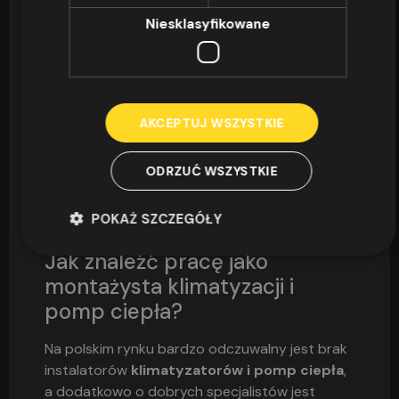
odpowiednio udokumentowane certyfikatami.
Niesklasyfikowane
Zalecamy, aby zapisać się na
kurs instalatora
klimatyzacji i pomp ciepła w OSZ Omega
.
Zapraszamy każdego, kto jest zainteresowany
pracą w tym charakterze lub już pracuje w
branży związanej z montażem, obsługą i
AKCEPTUJ WSZYSTKIE
serwisowaniem pomp ciepła. Nasze szkolenie
każdemu pozwoli zdobyć odpowiednie
ODRZUĆ WSZYSTKIE
umiejętności oraz wiedzę teoretyczną.
Porady praktyczne
POKAŻ SZCZEGÓŁY
Jak znaleźć pracę jako
montażysta klimatyzacji i
pomp ciepła?
Na polskim rynku bardzo odczuwalny jest brak
instalatorów
klimatyzatorów i pomp ciepła
,
a dodatkowo o dobrych specjalistów jest