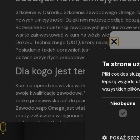
Szkolenia w Ośrodku Szkolenia Zawodowego Omega, tak
nowych umiejętności. Dzięki nim możesz podjąć lepszą, 
Rozwijanie kompetencji zawodowych jest kluczowe w dz
warto zainwestować w kurs na wózki widłowe we Wroc
Dozoru Technicznego (UDT), który nadaje uprawnieni
Posiadanie takich uprawnień jest nie tylko wymogiem
oczach przyszłych pracodawców.
Ta strona u
Dla kogo jest ten kurs?
Pliki cookies słu
lepszą wygodę uż
Kurs na operatora wózka widłowego skierowany jest p
wszystkich plików
Wyrażam
swoje kwalifikacje zawodowe. Wymagane jest co najmn
adresu e-m
braku przeciwwskazań do pracy z wózkami. Jeśli spełni
Niezbędne
przepisami
Zawodowego Omega jest właśnie dla Ciebie! Kurs jest 
2016 r. w 
pracy, zwłaszcza w regionach o dużym zapotrzebowan
w sprawie
większe ośrodki logistyczne na Śląsku: Katowice, Gli
(ogólne roz
zawodem poszukiwanym zarówno w dużych magazynach 
udzielenia
firmach posiadających własne magazyny.
POKAŻ SZC