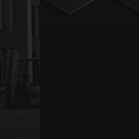
ejętności potrzebne w dzisiejszym rynku pracy.
y: 250 zł
a na wózki widłowe
lub przelewem na podstawie faktury pro
tycznego (od razu po zakończeniu szkolenia) –
80 zł / os.