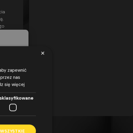
cia
ą.
go
×
, aby zapewnić
 przez nas
z się więcej
azwiska,
 o
odnie z
sklasyfikowane
7 kwietnia
u
obowych i
y
/WE
elu
rować na
 WSZYSTKIE