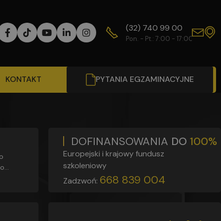
(32) 740 99 00
WY
Pon. - Pt.: 7:00 - 17:00
Od
KONTAKT
PYTANIA EGZAMINACYJNE
DOFINANSOWANIA
DO
100%
Europejski i krajowy fundusz
szkoleniowy
zo
668 839 004
Zadzwoń: