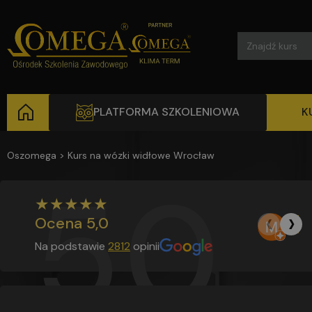
Search
for:
PLATFORMA SZKOLENIOWA
K
Oszomega
>
Kurs na wózki widłowe Wrocław
5,0
★
★
★
★
★
‹
›
Mi
Ocena
5,0
w o
Na podstawie
2812
opinii