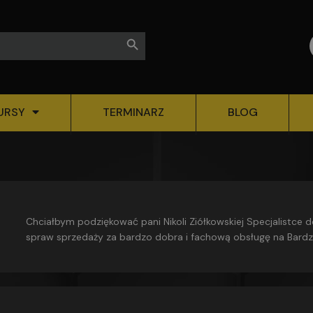
Search Button
URSY
TERMINARZ
BLOG
ecol Boss
Chciałbym podziękować pani Nikoli Ziółkowskiej Specjalistce do
statnim tygodniu
spraw sprzedaży za bardzo dobra i fachową obsługę na Bard
wysokim poziomie.
Jestem pod wrażeniem w jak profesjonalny
sposób podjęła się pani w pomocy zdobycia kursów
zawodowych.
Dziękuję