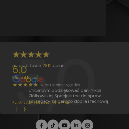
5,0
na podstawie
2812
opinii
5,0
Miecol Boss
★★★★★
w ostatnim tygodniu
Chciałbym podziękować pani Nikoli
Ziółkowskiej Specjalistce do spraw
sprzedaży za bardzo dobra i fachową
KLIKNIJ ABY PRZECZYTAĆ OPINIĘ
‹
›
obsługę na Bardzo wysokim poziomie.
Jestem pod wrażeniem w jak
profesjonalny sposób podjęła się pani w
pomocy zdobycia kursów zawodowych.
Dziękuję z poważaniem Mietz Bartek