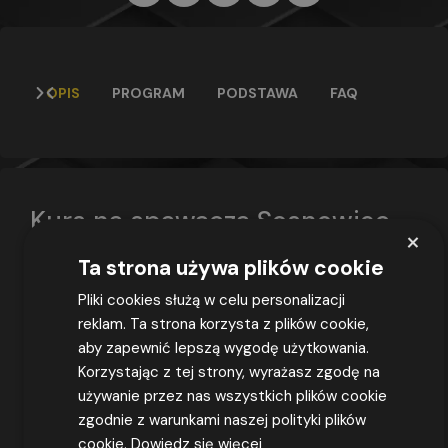
OPIS
PROGRAM
PODSTAWA
FAQ
Kurs na spawacza Sosnowiec
×
Ta strona używa plików cookie
Czas trwania kursu na spawacza to 21 dni.
Wszystkie
kursy dla spawaczy
składają się z zajęć
Pliki cookies służą w celu personalizacji
praktycznych i teoretycznych zakończonych
reklam. Ta strona korzysta z plików cookie,
egzaminem. Po pozytywnym zaliczeniu
aby zapewnić lepszą wygodę użytkowania.
egzaminu
kursant otrzymuje książeczkę
Korzystając z tej strony, wyrażasz zgodę na
spawacza
lub wpis do posiadanej książeczki
używanie przez nas wszystkich plików cookie
spawacza oraz certyfikat spawacza wg normy
zgodnie z warunkami naszej polityki plików
europejskiej
PN-EN ISO 9606-1
. Nasz ośrodek
cookie.
Dowiedz się więcej