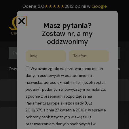
Ocena
5,0
★
★
★
★
★
2812 opinii w
Google
Masz pytania?
Zostaw nr, a my
oddzwonimy
Search B
Search
for:
Oszomega
>
Kurs spawania elektrycznego
>
Kurs spawania ele
Wyrażam zgodę na przetwarzanie moich
danych osobowych w postaci imienia,
nazwiska, adresu e-mail i nr tel. (jeżeli został
podany), podanych w powyższym formularzu,
Kurs spawania elektrycznego – Sosnowiec
zgodnie z przepisami rozporządzenia
Parlamentu Europejskiego i Rady (UE)
2016/679 z dnia 27 kwietnia 2016 r. w sprawie
ochrony osób fizycznych w związku z
przetwarzaniem danych osobowych i w