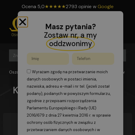
Ocena
5,0
★
★
★
★
★
2793 opinie w
Google
Masz pytania?
Zostaw nr, a my
oddzwonimy
Search B
Search
for:
Oszomega
>
Blog
>
Kursy F-gazy nie tylko dla gazowników
Wyrażam zgodę na przetwarzanie moich
danych osobowych w postaci imienia,
nazwiska, adresu e-mail i nr tel. (jeżeli został
Kursy F-gazy nie tylko dla
podany), podanych w powyższym formularzu,
gazowników
zgodnie z przepisami rozporządzenia
Parlamentu Europejskiego i Rady (UE)
2016/679 z dnia 27 kwietnia 2016 r. w sprawie
ochrony osób fizycznych w związku z
przetwarzaniem danych osobowych i w