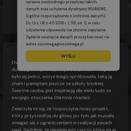
sprawie swobodnego przepływu takich
danych oraz uchylenia dyrektywy 95/46/WE
(ogólne rozporządzenie o ochronie danych),
Dz. Urz. UE z 4.5.2016 r. L 119, str. 1), w celu
udzielenia odpowiedzi na złożone zapytanie.
Żądanie usunięcia danych proszę kierować na
adres oszomega@oszomega.pl
21/09/2019
09:29
WYŚLIJ
Ostatnio spotkałem przyjaciółkę, artystyczna
dusza, głowa pełna pomysłów, zawsze wszędzie
było jej pełno, wszystkiego spróbowała, taką ją
znam i pamiętam jeszcze ze szkoły średniej.
Świetna osoba, jest inspiracją dla wielu ludzi ze
swojego otoczenia. Dla mnie również.
Zwierzyła mi się, że rozpoczyna nowy projekt,
który przyszedł jej do głowy po tym, jak musiała
zmagać się z ograniczeniami w realizacji swoich
pasji. Sądziłem, że niewiele jest rzeczy, które są w