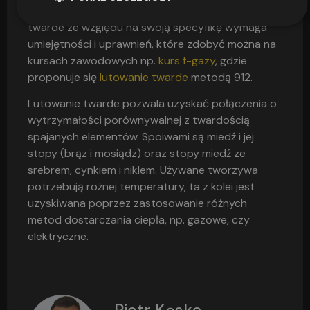
osoby niewykwalifikowane, to już lutowanie
twarde ze względu na swoją specyfikę wymaga
umiejętności i uprawnień, które zdobyć można na
kursach zawodowych np.
kurs f-gazy
, gdzie
proponuje się
lutowanie twarde
metodą 912.
Lutowanie twarde pozwala uzyskać połączenia o
wytrzymałości porównywalnej z twardością
spajanych elementów. Spoiwami są miedź i jej
stopy (brąz i mosiądz) oraz stopy miedź ze
srebrem, cynkiem i niklem. Używane tworzywa
potrzebują rożnej temperatury, ta z kolei jest
uzyskiwana poprzez zastosowanie różnych
metod dostarczania ciepła, np. gazowe, czy
elektryczne.