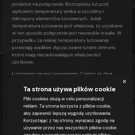
podatne na połączenie. Roztopiony lut pod
wpływem temperatury wnika w szczeliny i
mikropory elementów lutowanych. Jeżeli
temperatura lutowania jest właściwa, to uzyskane
w ten sposób połączenie jest niezwykle trwałe. W
przypadku za niskiej temperatury lutowania
powstają wadliwe złącza zwane lutami zimnymi,
które mają niezadowalające właściwości
użytkowe.
Lutowanie nie jest spawaniem. Często te dwa
×
zwroty używane są zamiennie, jednak to dwa
Ta strona używa plików cookie
różne procesy produkcyjne. Różni je temperatura,
która podczas spawania jest tak wysoka, że
Pliki cookies służą w celu personalizacji
prócz materiału dodatkowego topią się również
reklam. Ta strona korzysta z plików cookie,
brzegi elementów spawanych. Zaletą lutowania
aby zapewnić lepszą wygodę użytkowania.
jest jednak to, że można w ten sposób połączyć
Korzystając z tej strony, wyrażasz zgodę na
ze sobą materiały o różnych właściwościach, np.
używanie przez nas wszystkich plików cookie
stal z ceramiką, czego nie uzyskamy tradycyjnymi
zgodnie z warunkami naszej polityki plików