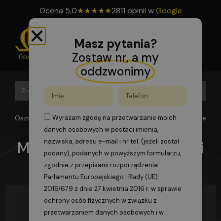
Ocena
5,0
★
★
★
★
★
2811 opinii w
Google
Masz pytania?
Zostaw nr, a my
oddzwonimy
Search B
Search
for:
Oszomega
>
Blog
>
Mam uprawnienia na wózki widłowe bez UD
Wyrażam zgodę na przetwarzanie moich
danych osobowych w postaci imienia,
nazwiska, adresu e-mail i nr tel. (jeżeli został
Mam uprawnienia na wózki
podany), podanych w powyższym formularzu,
widłowe bez UDT
zgodnie z przepisami rozporządzenia
Parlamentu Europejskiego i Rady (UE)
2016/679 z dnia 27 kwietnia 2016 r. w sprawie
ochrony osób fizycznych w związku z
przetwarzaniem danych osobowych i w