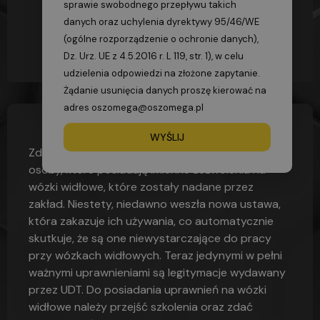
sprawie swobodnego przepływu takich
danych oraz uchylenia dyrektywy 95/46/WE
(ogólne rozporządzenie o ochronie danych),
Dz. Urz. UE z 4.5.2016 r. L 119, str. 1), w celu
udzielenia odpowiedzi na złożone zapytanie.
Żądanie usunięcia danych proszę kierować na
adres oszomega@oszomega.pl
22/02/2022
09:07
WYŚLIJ
Zdarza się, że są jeszcze wśród pracowników
osoby, które posiadają imienne zezwolenia na
wózki widłowe, które zostały nadane przez
zakład. Niestety, niedawno weszła nowa ustawa,
która zakazuje ich używania, co automatycznie
skutkuje, że są one niewystarczające do pracy
przy wózkach widłowych. Teraz jedynymi w pełni
ważnymi uprawnieniami są legitymacje wydawany
przez UDT. Do posiadania uprawnień na wózki
widłowe należy przejść szkolenia oraz zdać