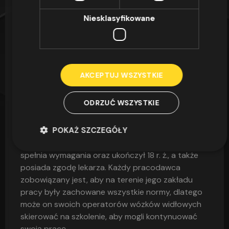
widłowe bez UDT
Niesklasyfikowane
Posiadanie uprawnień na wózki widłowe bez UDT
dobiega końca. Od niedawna, aby móc obsługiwać
takie urządzenia należy przejść kursy szkoleniowe,
AKCEPTUJ WSZYSTKIE
a także wykazać się profesjonalną wiedzą oraz
umiejętnościami na egzaminie państwowym.
ODRZUĆ WSZYSTKIE
Kurs na wózki widłowe
POKAŻ SZCZEGÓŁY
O uprawnienia UDT może zgłaszać się każdy, kto
spełnia wymagania oraz ukończył 18 r. ż., a także
posiada zgodę lekarza. Każdy pracodawca
zobowiązany jest, aby na terenie jego zakładu
pracy były zachowane wszystkie normy, dlatego
może on swoich operatorów wózków widłowych
skierować na szkolenie, aby mogli kontynuować
swoją pracę.