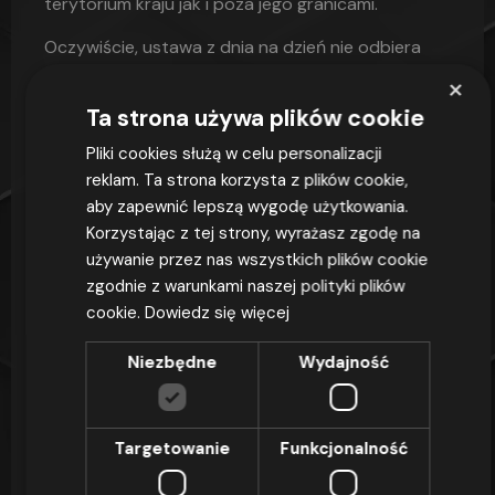
terytorium kraju jak i poza jego granicami.
Oczywiście, ustawa z dnia na dzień nie odbiera
uprawnień oraz pracy osobom, które dawne
×
uprawnienia posiadają. Przewidziany jest okres, w
Ta strona używa plików cookie
którym należy odbyć szkolenie i zdać egzamin,
bądź zmienić pracę na inną. W zależności od tego,
Pliki cookies służą w celu personalizacji
w którym roku zostało stare uprawnienie wydane,
reklam. Ta strona korzysta z plików cookie,
wydłuża się czas, do którego zachowa ono swoją
aby zapewnić lepszą wygodę użytkowania.
ważność.
Korzystając z tej strony, wyrażasz zgodę na
używanie przez nas wszystkich plików cookie
wystawione do dnia 31.12.2004 r. ważne są
zgodnie z warunkami naszej polityki plików
maksymalnie do 31.12.2023 r.
cookie.
Dowiedz się więcej
wystawione do dnia 31.12.2014 r. ważne są
maksymalnie do 31.12.2026 r.
Niezbędne
Wydajność
wystawione do dnia 1.01.2015 r. ważne są
maksymalnie do 31.12.2027 r.
Kiedy i jak zdobyć
Targetowanie
Funkcjonalność
uprawnienia na wózki